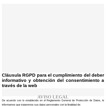
¡Atención! Este sitio usa cookies y
tecnologías similares.
Si no cambia la configuración de su navegador,
Acepto
usted acepta su uso.
Saber más
Cláusula RGPD para el cumplimiento del deber
informativo y obtención del consentimiento a
través de la web
AVISO LEGAL
De acuerdo con lo establecido en el Reglamento General de Protección de Datos, le
informamos que trataremos sus datos personales con la finalidad de: