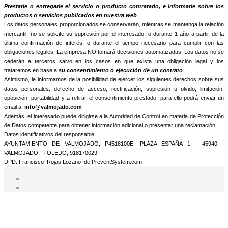
Prestarle o entregarle el servicio o producto contratado, e informarle sobre los
productos o servicios publicados en nuestra web
Los datos personales proporcionados se conservarán, mientras se mantenga la relación
mercantil, no se solicite su supresión por el interesado, o durante 1 año a partir de la
última confirmación de interés, o durante el tiempo necesario para cumplir con las
obligaciones legales. La empresa NO tomará decisiones automatizadas. Los datos no se
cederán a terceros salvo en los casos en que exista una obligación legal y los
trataremos en base a
su consentimiento o ejecución de un contrato
.
Asimismo, le informamos de la posibilidad de ejercer los siguientes derechos sobre sus
datos personales: derecho de acceso, rectificación, supresión u olvido, limitación,
oposición, portabilidad y a retirar el consentimiento prestado, para ello podrá enviar un
email a:
info@valmojado.com
Además, el interesado puede dirigirse a la Autoridad de Control en materia de Protección
de Datos competente para obtener información adicional o presentar una reclamación.
Datos identificativos del responsable:
AYUNTAMIENTO DE VALMOJADO, P4518100E, PLAZA ESPAÑA 1 - 45940 -
VALMOJADO - TOLEDO, 918170029
DPD: Francisco Rojas Lozano de PreventSystem.com