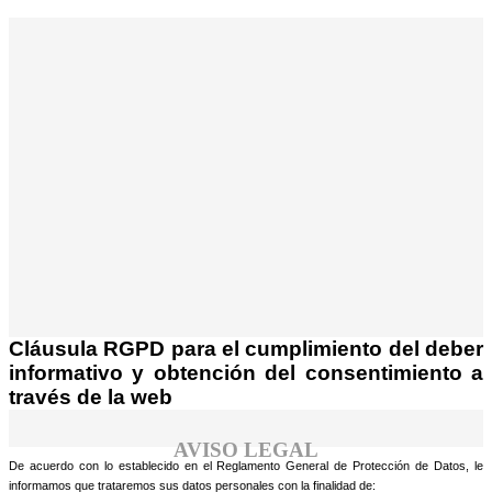
¡Atención! Este sitio usa cookies y
tecnologías similares.
Si no cambia la configuración de su navegador,
Acepto
usted acepta su uso.
Saber más
Cláusula RGPD para el cumplimiento del deber
informativo y obtención del consentimiento a
través de la web
AVISO LEGAL
De acuerdo con lo establecido en el Reglamento General de Protección de Datos, le