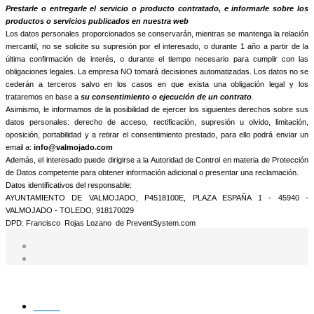
informamos que trataremos sus datos personales con la finalidad de:
Prestarle o entregarle el servicio o producto contratado, e informarle sobre los
productos o servicios publicados en nuestra web
Los datos personales proporcionados se conservarán, mientras se mantenga la relación
mercantil, no se solicite su supresión por el interesado, o durante 1 año a partir de la
última confirmación de interés, o durante el tiempo necesario para cumplir con las
obligaciones legales. La empresa NO tomará decisiones automatizadas. Los datos no se
cederán a terceros salvo en los casos en que exista una obligación legal y los
trataremos en base a
su consentimiento o ejecución de un contrato
.
Asimismo, le informamos de la posibilidad de ejercer los siguientes derechos sobre sus
datos personales: derecho de acceso, rectificación, supresión u olvido, limitación,
oposición, portabilidad y a retirar el consentimiento prestado, para ello podrá enviar un
email a:
info@valmojado.com
Además, el interesado puede dirigirse a la Autoridad de Control en materia de Protección
de Datos competente para obtener información adicional o presentar una reclamación.
Datos identificativos del responsable:
AYUNTAMIENTO DE VALMOJADO, P4518100E, PLAZA ESPAÑA 1 - 45940 -
VALMOJADO - TOLEDO, 918170029
DPD: Francisco Rojas Lozano de PreventSystem.com