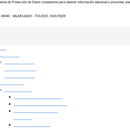
materia de Protección de Datos competente para obtener información adicional o presentar un
 45940 - VALMOJADO - TOLEDO, 918170029
icio
tividades
ESCUELAS Y ACTIVIDADES
DEPORTIVAS
untamiento
Instalaciones
Polideportivo Municipal
Pistas de Padel Municipal
Campo de Fútbol "La
Cañada"
Piscina Municipal
Sala Usos Múltiples