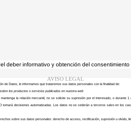
usa cookies y tecnologías simi
r, usted acepta su uso.
Saber más
l deber informativo y obtención del consentimiento 
AVISO LEGAL
ón de Datos, le informamos que trataremos sus datos personales con la finalidad de:
e sobre los productos o servicios publicados en nuestra web
tenga la relación mercantil, no se solicite su supresión por el interesado, o durante 1 añ
O tomará decisiones automatizadas. Los datos no se cederán a terceros salvo en los caso
rechos sobre sus datos personales: derecho de acceso, rectificación, supresión u olvido, limi