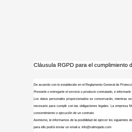
¡Atención! Este sitio 
Si no cambia la configuración de su navegado
Cláusula RGPD para el cumplimiento de
De acuerdo con lo establecido en el Reglamento General de Protecci
Prestarle o entregarle el servicio o producto contratado, e informarl
Los datos personales proporcionados se conservarán, mientras se man
necesario para cumplir con las obligaciones legales. La empresa N
consentimiento o ejecución de un contrato
.
Asimismo, le informamos de la posibilidad de ejercer los siguientes de
para ello podrá enviar un email a:
info@valmojado.com