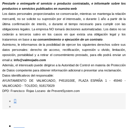
informamos que trataremos sus datos personales con la finalidad de:
Prestarle o entregarle el servicio o producto contratado, e informarle sobre los
productos o servicios publicados en nuestra web
Los datos personales proporcionados se conservarán, mientras se mantenga la relación
mercantil, no se solicite su supresión por el interesado, o durante 1 año a partir de la
última confirmación de interés, o durante el tiempo necesario para cumplir con las
obligaciones legales. La empresa NO tomará decisiones automatizadas. Los datos no se
cederán a terceros salvo en los casos en que exista una obligación legal y los
trataremos en base a
su consentimiento o ejecución de un contrato
.
Asimismo, le informamos de la posibilidad de ejercer los siguientes derechos sobre sus
datos personales: derecho de acceso, rectificación, supresión u olvido, limitación,
oposición, portabilidad y a retirar el consentimiento prestado, para ello podrá enviar un
email a:
info@valmojado.com
Además, el interesado puede dirigirse a la Autoridad de Control en materia de Protección
de Datos competente para obtener información adicional o presentar una reclamación.
Datos identificativos del responsable:
AYUNTAMIENTO DE VALMOJADO, P4518100E, PLAZA ESPAÑA 1 - 45940 -
VALMOJADO - TOLEDO, 918170029
DPD: Francisco Rojas Lozano de PreventSystem.com