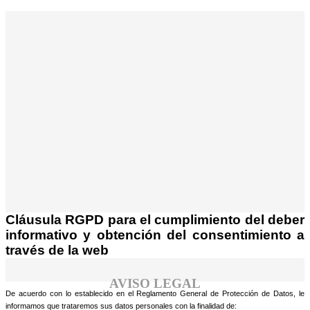
¡Atención! Este sitio usa cookies y
tecnologías similares.
Si no cambia la configuración de su navegador,
Acepto
usted acepta su uso.
Saber más
Cláusula RGPD para el cumplimiento del deber
informativo y obtención del consentimiento a
través de la web
AVISO LEGAL
De acuerdo con lo establecido en el Reglamento General de Protección de Datos, le