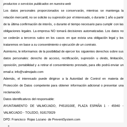
productos o servicios publicados en nuestra web
Los datos personales proporcionados se conservarán, mientras se mantenga la
relación mercantil, no se solicite su supresión por el interesado, o durante 1 año a partir
de la última confirmación de interés, o durante el tiempo necesario para cumplir con las
obligaciones legales. La empresa NO tomará decisiones automatizadas. Los datos no
se cederán a terceros salvo en los casos en que exista una obligación legal y los
trataremos en base a
su consentimiento o ejecución de un contrato
.
Asimismo, le informamos de la posibilidad de ejercer los siguientes derechos sobre sus
datos personales: derecho de acceso, rectificación, supresión u olvido, limitación,
oposición, portabilidad y a retirar el consentimiento prestado, para ello podrá enviar un
email a:
info@valmojado.com
Además, el interesado puede dirigirse a la Autoridad de Control en materia de
Protección de Datos competente para obtener información adicional o presentar una
reclamación.
Datos identificativos del responsable:
AYUNTAMIENTO DE VALMOJADO, P4518100E, PLAZA ESPAÑA 1 - 45940 -
VALMOJADO - TOLEDO, 918170029
DPD: Francisco Rojas Lozano de PreventSystem.com