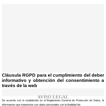
¡Atención! Este sitio usa cookies y
tecnologías similares.
Si no cambia la configuración de su navegador,
Acepto
usted acepta su uso.
Saber más
Cláusula RGPD para el cumplimiento del deber
informativo y obtención del consentimiento a
través de la web
AVISO LEGAL
De acuerdo con lo establecido en el Reglamento General de Protección de Datos, le