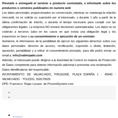
informamos que trataremos sus datos personales con la finalidad de:
Prestarle o entregarle el servicio o producto contratado, e informarle sobre los
productos o servicios publicados en nuestra web
Los datos personales proporcionados se conservarán, mientras se mantenga la relación
mercantil, no se solicite su supresión por el interesado, o durante 1 año a partir de la
última confirmación de interés, o durante el tiempo necesario para cumplir con las
obligaciones legales. La empresa NO tomará decisiones automatizadas. Los datos no se
cederán a terceros salvo en los casos en que exista una obligación legal y los
trataremos en base a
su consentimiento o ejecución de un contrato
.
Asimismo, le informamos de la posibilidad de ejercer los siguientes derechos sobre sus
datos personales: derecho de acceso, rectificación, supresión u olvido, limitación,
oposición, portabilidad y a retirar el consentimiento prestado, para ello podrá enviar un
email a:
info@valmojado.com
Además, el interesado puede dirigirse a la Autoridad de Control en materia de Protección
de Datos competente para obtener información adicional o presentar una reclamación.
Datos identificativos del responsable:
AYUNTAMIENTO DE VALMOJADO, P4518100E, PLAZA ESPAÑA 1 - 45940 -
VALMOJADO - TOLEDO, 918170029
DPD: Francisco Rojas Lozano de PreventSystem.com