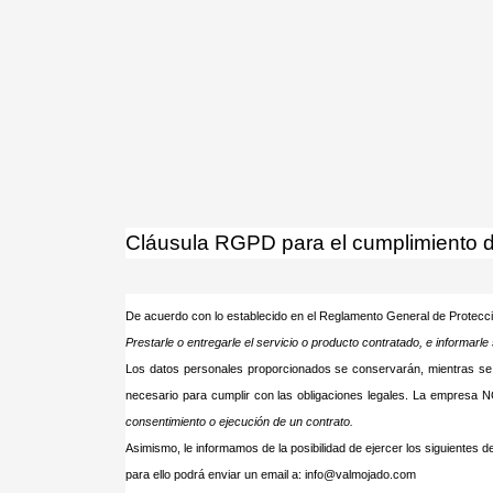
¡Atención! Este sitio 
Si no cambia la configuración de su navegado
Cláusula RGPD para el cumplimiento de
De acuerdo con lo establecido en el Reglamento General de Protecci
Prestarle o entregarle el servicio o producto contratado, e informarl
Los datos personales proporcionados se conservarán, mientras se man
necesario para cumplir con las obligaciones legales. La empresa N
consentimiento o ejecución de un contrato
.
Asimismo, le informamos de la posibilidad de ejercer los siguientes de
para ello podrá enviar un email a:
info@valmojado.com