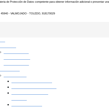
materia de Protección de Datos competente para obtener información adicional o presentar un
 45940 - VALMOJADO - TOLEDO, 918170029
icio
tividades
ESCUELAS Y ACTIVIDADES
DEPORTIVAS
untamiento
Instalaciones
Polideportivo Municipal
Pistas de Padel Municipal
Campo de Fútbol "La
Cañada"
Piscina Municipal
Sala Usos Múltiples