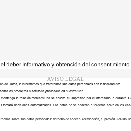
usa cookies y tecnologías simi
r, usted acepta su uso.
Saber más
l deber informativo y obtención del consentimiento 
AVISO LEGAL
ón de Datos, le informamos que trataremos sus datos personales con la finalidad de:
e sobre los productos o servicios publicados en nuestra web
tenga la relación mercantil, no se solicite su supresión por el interesado, o durante 1 añ
O tomará decisiones automatizadas. Los datos no se cederán a terceros salvo en los caso
rechos sobre sus datos personales: derecho de acceso, rectificación, supresión u olvido, limi