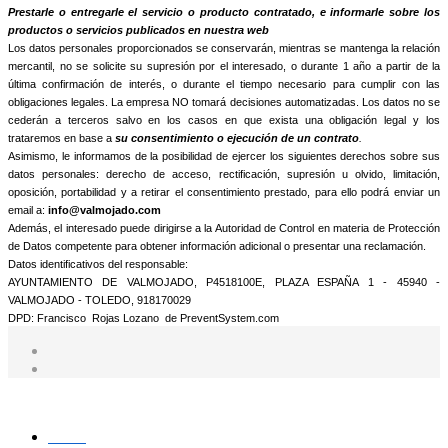
informamos que trataremos sus datos personales con la finalidad de:
Prestarle o entregarle el servicio o producto contratado, e informarle sobre los
productos o servicios publicados en nuestra web
Los datos personales proporcionados se conservarán, mientras se mantenga la relación
mercantil, no se solicite su supresión por el interesado, o durante 1 año a partir de la
última confirmación de interés, o durante el tiempo necesario para cumplir con las
obligaciones legales. La empresa NO tomará decisiones automatizadas. Los datos no se
cederán a terceros salvo en los casos en que exista una obligación legal y los
trataremos en base a
su consentimiento o ejecución de un contrato
.
Asimismo, le informamos de la posibilidad de ejercer los siguientes derechos sobre sus
datos personales: derecho de acceso, rectificación, supresión u olvido, limitación,
oposición, portabilidad y a retirar el consentimiento prestado, para ello podrá enviar un
email a:
info@valmojado.com
Además, el interesado puede dirigirse a la Autoridad de Control en materia de Protección
de Datos competente para obtener información adicional o presentar una reclamación.
Datos identificativos del responsable:
AYUNTAMIENTO DE VALMOJADO, P4518100E, PLAZA ESPAÑA 1 - 45940 -
VALMOJADO - TOLEDO, 918170029
DPD: Francisco Rojas Lozano de PreventSystem.com