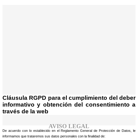
¡Atención! Este sitio usa cookies y
tecnologías similares.
Si no cambia la configuración de su navegador,
Acepto
usted acepta su uso.
Saber más
Cláusula RGPD para el cumplimiento del deber
informativo y obtención del consentimiento a
través de la web
AVISO LEGAL
De acuerdo con lo establecido en el Reglamento General de Protección de Datos, le