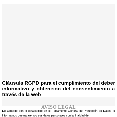
¡Atención! Este sitio usa cookies y
tecnologías similares.
Si no cambia la configuración de su navegador,
Acepto
usted acepta su uso.
Saber más
Cláusula RGPD para el cumplimiento del deber
informativo y obtención del consentimiento a
través de la web
AVISO LEGAL
De acuerdo con lo establecido en el Reglamento General de Protección de Datos, le