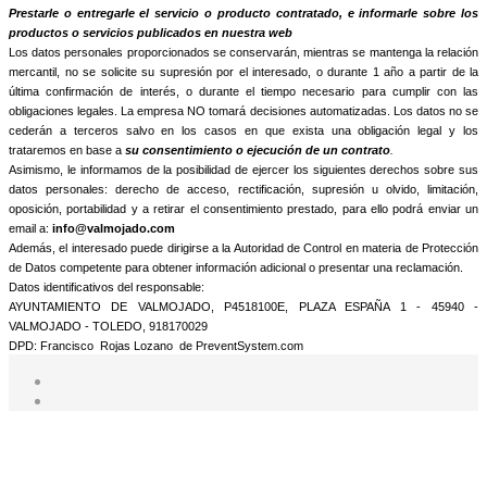
informamos que trataremos sus datos personales con la finalidad de:
Prestarle o entregarle el servicio o producto contratado, e informarle sobre los
productos o servicios publicados en nuestra web
Los datos personales proporcionados se conservarán, mientras se mantenga la relación
mercantil, no se solicite su supresión por el interesado, o durante 1 año a partir de la
última confirmación de interés, o durante el tiempo necesario para cumplir con las
obligaciones legales. La empresa NO tomará decisiones automatizadas. Los datos no se
cederán a terceros salvo en los casos en que exista una obligación legal y los
trataremos en base a
su consentimiento o ejecución de un contrato
.
Asimismo, le informamos de la posibilidad de ejercer los siguientes derechos sobre sus
datos personales: derecho de acceso, rectificación, supresión u olvido, limitación,
oposición, portabilidad y a retirar el consentimiento prestado, para ello podrá enviar un
email a:
info@valmojado.com
Además, el interesado puede dirigirse a la Autoridad de Control en materia de Protección
de Datos competente para obtener información adicional o presentar una reclamación.
Datos identificativos del responsable:
AYUNTAMIENTO DE VALMOJADO, P4518100E, PLAZA ESPAÑA 1 - 45940 -
VALMOJADO - TOLEDO, 918170029
DPD: Francisco Rojas Lozano de PreventSystem.com