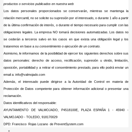
productos o servicios publicados en nuestra web
Los datos personales proporcionados se conservarán, mientras se mantenga la
relación mercantil, no se solicite su supresión por el interesado, o durante 1 año a partir
de la última confirmación de interés, o durante el tiempo necesario para cumplir con las
obligaciones legales. La empresa NO tomará decisiones automatizadas. Los datos no
se cederán a terceros salvo en los casos en que exista una obligación legal y los
trataremos en base a
su consentimiento o ejecución de un contrato
.
Asimismo, le informamos de la posibilidad de ejercer los siguientes derechos sobre sus
datos personales: derecho de acceso, rectificación, supresión u olvido, limitación,
oposición, portabilidad y a retirar el consentimiento prestado, para ello podrá enviar un
email a:
info@valmojado.com
Además, el interesado puede dirigirse a la Autoridad de Control en materia de
Protección de Datos competente para obtener información adicional o presentar una
reclamación.
Datos identificativos del responsable:
AYUNTAMIENTO DE VALMOJADO, P4518100E, PLAZA ESPAÑA 1 - 45940 -
VALMOJADO - TOLEDO, 918170029
DPD: Francisco Rojas Lozano de PreventSystem.com