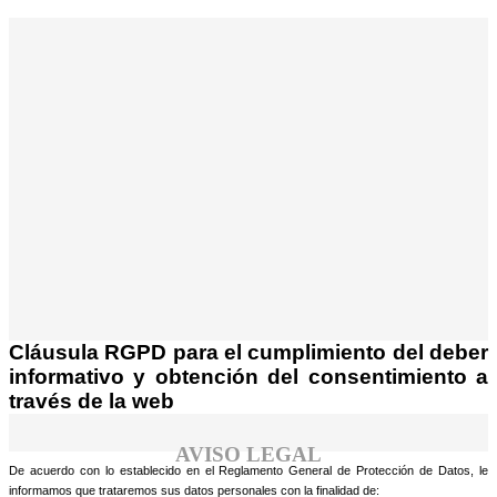
¡Atención! Este sitio usa cookies y
tecnologías similares.
Si no cambia la configuración de su navegador,
Acepto
usted acepta su uso.
Saber más
Cláusula RGPD para el cumplimiento del deber
informativo y obtención del consentimiento a
través de la web
AVISO LEGAL
De acuerdo con lo establecido en el Reglamento General de Protección de Datos, le