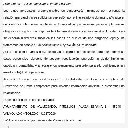
productos o servicios publicados en nuestra web
Los datos personales proporcionados se conservarán, mientras se mantenga la
relación mercantil, no se solicite su supresión por el interesado, o durante 1 año a partir
de la última confirmación de interés, o durante el tiempo necesario para cumplir con las
obligaciones legales. La empresa NO tomará decisiones automatizadas. Los datos no
se cederán a terceros salvo en los casos en que exista una obligación legal y los
trataremos en base a
su consentimiento o ejecución de un contrato
.
Asimismo, le informamos de la posibilidad de ejercer los siguientes derechos sobre sus
datos personales: derecho de acceso, rectificación, supresión u olvido, limitación,
oposición, portabilidad y a retirar el consentimiento prestado, para ello podrá enviar un
email a:
info@valmojado.com
Además, el interesado puede dirigirse a la Autoridad de Control en materia de
Protección de Datos competente para obtener información adicional o presentar una
reclamación.
Datos identificativos del responsable:
AYUNTAMIENTO DE VALMOJADO, P4518100E, PLAZA ESPAÑA 1 - 45940 -
VALMOJADO - TOLEDO, 918170029
DPD: Francisco Rojas Lozano de PreventSystem.com