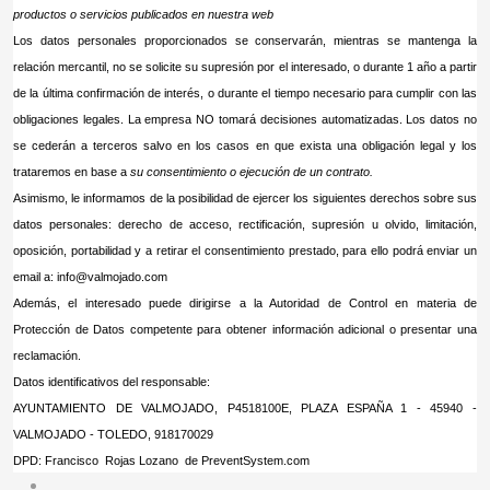
productos o servicios publicados en nuestra web
Los datos personales proporcionados se conservarán, mientras se mantenga la
relación mercantil, no se solicite su supresión por el interesado, o durante 1 año a partir
de la última confirmación de interés, o durante el tiempo necesario para cumplir con las
obligaciones legales. La empresa NO tomará decisiones automatizadas. Los datos no
se cederán a terceros salvo en los casos en que exista una obligación legal y los
trataremos en base a
su consentimiento o ejecución de un contrato
.
Asimismo, le informamos de la posibilidad de ejercer los siguientes derechos sobre sus
datos personales: derecho de acceso, rectificación, supresión u olvido, limitación,
oposición, portabilidad y a retirar el consentimiento prestado, para ello podrá enviar un
email a:
info@valmojado.com
Además, el interesado puede dirigirse a la Autoridad de Control en materia de
Protección de Datos competente para obtener información adicional o presentar una
reclamación.
Datos identificativos del responsable:
AYUNTAMIENTO DE VALMOJADO, P4518100E, PLAZA ESPAÑA 1 - 45940 -
VALMOJADO - TOLEDO, 918170029
DPD: Francisco Rojas Lozano de PreventSystem.com