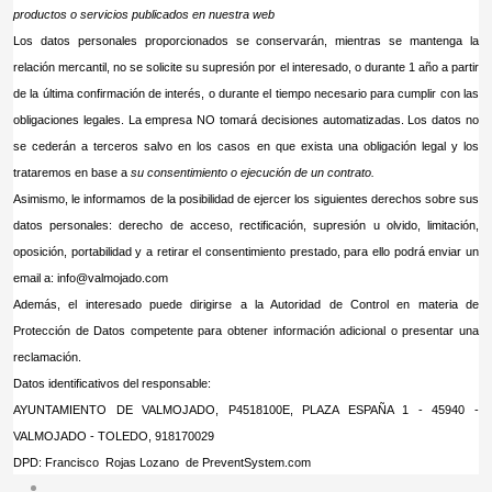
productos o servicios publicados en nuestra web
Los datos personales proporcionados se conservarán, mientras se mantenga la
relación mercantil, no se solicite su supresión por el interesado, o durante 1 año a partir
de la última confirmación de interés, o durante el tiempo necesario para cumplir con las
obligaciones legales. La empresa NO tomará decisiones automatizadas. Los datos no
se cederán a terceros salvo en los casos en que exista una obligación legal y los
trataremos en base a
su consentimiento o ejecución de un contrato
.
Asimismo, le informamos de la posibilidad de ejercer los siguientes derechos sobre sus
datos personales: derecho de acceso, rectificación, supresión u olvido, limitación,
oposición, portabilidad y a retirar el consentimiento prestado, para ello podrá enviar un
email a:
info@valmojado.com
Además, el interesado puede dirigirse a la Autoridad de Control en materia de
Protección de Datos competente para obtener información adicional o presentar una
reclamación.
Datos identificativos del responsable:
AYUNTAMIENTO DE VALMOJADO, P4518100E, PLAZA ESPAÑA 1 - 45940 -
VALMOJADO - TOLEDO, 918170029
DPD: Francisco Rojas Lozano de PreventSystem.com