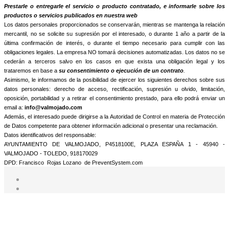
informamos que trataremos sus datos personales con la finalidad de:
Prestarle o entregarle el servicio o producto contratado, e informarle sobre los
productos o servicios publicados en nuestra web
Los datos personales proporcionados se conservarán, mientras se mantenga la relación
mercantil, no se solicite su supresión por el interesado, o durante 1 año a partir de la
última confirmación de interés, o durante el tiempo necesario para cumplir con las
obligaciones legales. La empresa NO tomará decisiones automatizadas. Los datos no se
cederán a terceros salvo en los casos en que exista una obligación legal y los
trataremos en base a
su consentimiento o ejecución de un contrato
.
Asimismo, le informamos de la posibilidad de ejercer los siguientes derechos sobre sus
datos personales: derecho de acceso, rectificación, supresión u olvido, limitación,
oposición, portabilidad y a retirar el consentimiento prestado, para ello podrá enviar un
email a:
info@valmojado.com
Además, el interesado puede dirigirse a la Autoridad de Control en materia de Protección
de Datos competente para obtener información adicional o presentar una reclamación.
Datos identificativos del responsable:
AYUNTAMIENTO DE VALMOJADO, P4518100E, PLAZA ESPAÑA 1 - 45940 -
VALMOJADO - TOLEDO, 918170029
DPD: Francisco Rojas Lozano de PreventSystem.com