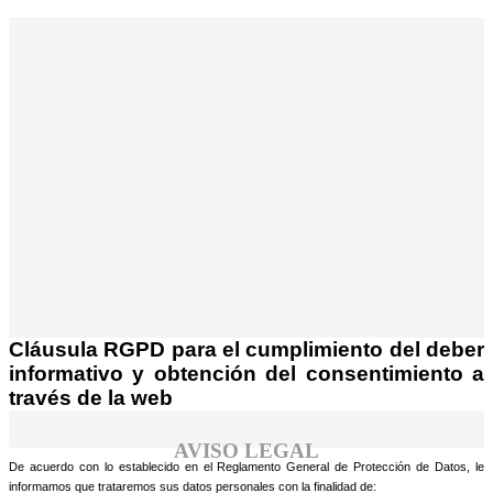
¡Atención! Este sitio usa cookies y
tecnologías similares.
Si no cambia la configuración de su navegador,
Acepto
usted acepta su uso.
Saber más
Cláusula RGPD para el cumplimiento del deber
informativo y obtención del consentimiento a
través de la web
AVISO LEGAL
De acuerdo con lo establecido en el Reglamento General de Protección de Datos, le