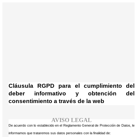
¡Atención! Este sitio usa cookies y
tecnologías similares.
Si no cambia la configuración de su navegador, usted
Acepto
acepta su uso.
Saber más
Cláusula RGPD para el cumplimiento del
deber informativo y obtención del
consentimiento a través de la web
AVISO LEGAL
De acuerdo con lo establecido en el Reglamento General de Protección de Datos, le
informamos que trataremos sus datos personales con la finalidad de: