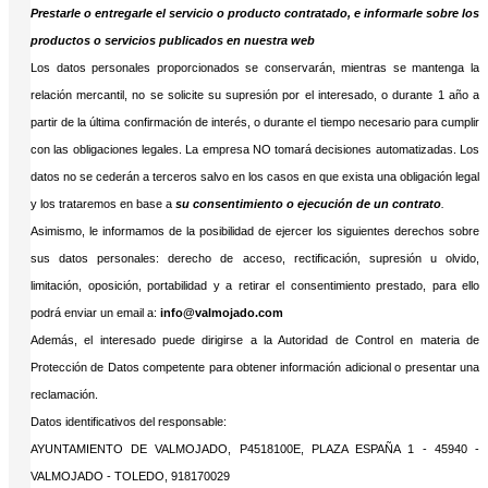
Prestarle o entregarle el servicio o producto contratado, e informarle sobre los
productos o servicios publicados en nuestra web
Los datos personales proporcionados se conservarán, mientras se mantenga la
relación mercantil, no se solicite su supresión por el interesado, o durante 1 año a
partir de la última confirmación de interés, o durante el tiempo necesario para cumplir
con las obligaciones legales. La empresa NO tomará decisiones automatizadas. Los
datos no se cederán a terceros salvo en los casos en que exista una obligación legal
y los trataremos en base a
su consentimiento o ejecución de un contrato
.
Asimismo, le informamos de la posibilidad de ejercer los siguientes derechos sobre
sus datos personales: derecho de acceso, rectificación, supresión u olvido,
limitación, oposición, portabilidad y a retirar el consentimiento prestado, para ello
podrá enviar un email a:
info@valmojado.com
Además, el interesado puede dirigirse a la Autoridad de Control en materia de
Protección de Datos competente para obtener información adicional o presentar una
reclamación.
Datos identificativos del responsable:
AYUNTAMIENTO DE VALMOJADO, P4518100E, PLAZA ESPAÑA 1 - 45940 -
VALMOJADO - TOLEDO, 918170029