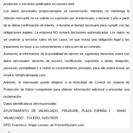
productos o servicios publicados en nuestra web
Los datos personales proporcionados se conservarán, mientras se mantenga la
relación mercantil, no se solicite su supresión por el interesado, o durante 1 año a partir
de la última confirmación de interés, o durante el tiempo necesario para cumplir con las
obligaciones legales. La empresa NO tomará decisiones automatizadas. Los datos no
se cederán a terceros salvo en los casos en que exista una obligación legal y los
trataremos en base a
su consentimiento o ejecución de un contrato
.
Asimismo, le informamos de la posibilidad de ejercer los siguientes derechos sobre sus
datos personales: derecho de acceso, rectificación, supresión u olvido, limitación,
oposición, portabilidad y a retirar el consentimiento prestado, para ello podrá enviar un
email a:
info@valmojado.com
Además, el interesado puede dirigirse a la Autoridad de Control en materia de
Protección de Datos competente para obtener información adicional o presentar una
reclamación.
Datos identificativos del responsable:
AYUNTAMIENTO DE VALMOJADO, P4518100E, PLAZA ESPAÑA 1 - 45940 -
VALMOJADO - TOLEDO, 918170029
DPD: Francisco Rojas Lozano de PreventSystem.com