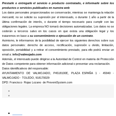
Prestarle o entregarle el servicio o producto contratado, e informarle sobre los
productos o servicios publicados en nuestra web
Los datos personales proporcionados se conservarán, mientras se mantenga la relación
mercantil, no se solicite su supresión por el interesado, o durante 1 año a partir de la
última confirmación de interés, o durante el tiempo necesario para cumplir con las
obligaciones legales. La empresa NO tomará decisiones automatizadas. Los datos no se
cederán a terceros salvo en los casos en que exista una obligación legal y los
trataremos en base a
su consentimiento o ejecución de un contrato
.
Asimismo, le informamos de la posibilidad de ejercer los siguientes derechos sobre sus
datos personales: derecho de acceso, rectificación, supresión u olvido, limitación,
oposición, portabilidad y a retirar el consentimiento prestado, para ello podrá enviar un
email a:
info@valmojado.com
Además, el interesado puede dirigirse a la Autoridad de Control en materia de Protección
de Datos competente para obtener información adicional o presentar una reclamación.
Datos identificativos del responsable:
AYUNTAMIENTO DE VALMOJADO, P4518100E, PLAZA ESPAÑA 1 - 45940 -
VALMOJADO - TOLEDO, 918170029
DPD: Francisco Rojas Lozano de PreventSystem.com