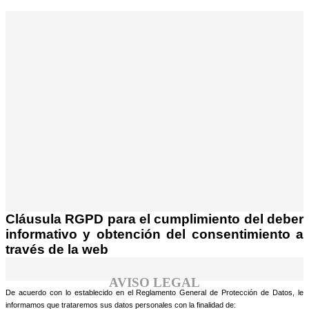
¡Atención! Este sitio usa cookies y
tecnologías similares.
Si no cambia la configuración de su navegador,
Acepto
usted acepta su uso.
Saber más
Cláusula RGPD para el cumplimiento del deber
informativo y obtención del consentimiento a
través de la web
AVISO LEGAL
De acuerdo con lo establecido en el Reglamento General de Protección de Datos, le
informamos que trataremos sus datos personales con la finalidad de: