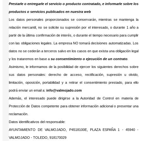
Prestarle o entregarle el servicio o producto contratado, e informarle sobre los
productos o servicios publicados en nuestra web
Los datos personales proporcionados se conservarán, mientras se mantenga la
relación mercantil, no se solicite su supresión por el interesado, o durante 1 año a
partir de la última confirmación de interés, o durante el tiempo necesario para cumplir
con las obligaciones legales. La empresa NO tomará decisiones automatizadas. Los
datos no se cederán a terceros salvo en los casos en que exista una obligación legal
y los trataremos en base a
su consentimiento o ejecución de un contrato
.
Asimismo, le informamos de la posibilidad de ejercer los siguientes derechos sobre
sus datos personales: derecho de acceso, rectificación, supresión u olvido,
limitación, oposición, portabilidad y a retirar el consentimiento prestado, para ello
podrá enviar un email a:
info@valmojado.com
Además, el interesado puede dirigirse a la Autoridad de Control en materia de
Protección de Datos competente para obtener información adicional o presentar una
reclamación.
Datos identificativos del responsable:
AYUNTAMIENTO DE VALMOJADO, P4518100E, PLAZA ESPAÑA 1 - 45940 -
VALMOJADO - TOLEDO, 918170029