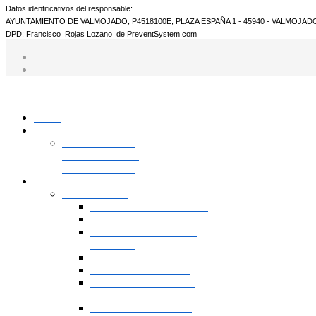
Datos identificativos del responsable:
AYUNTAMIENTO DE VALMOJADO, P4518100E, PLAZA ESPAÑA 1 - 45940 - VALMOJADO
DPD: Francisco Rojas Lozano de PreventSystem.com
Inicio
Actividades
ESCUELAS Y
ACTIVIDADES
DEPORTIVAS
Ayuntamiento
Instalaciones
Polideportivo Municipal
Pistas de Padel Municipal
Campo de Fútbol "La
Cañada"
Piscina Municipal
Sala Usos Múltiples
Centro Pádel y Tenis
"Prado de la Villa"
Horario y reservar la