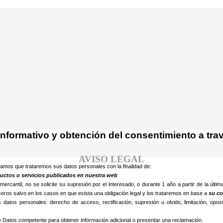
cnologías similares.
 su uso.
Saber más
Acepto
nformativo y obtención del consentimiento a tra
AVISO LEGAL
amos que trataremos sus datos personales con la finalidad de:
oductos o servicios publicados en nuestra web
antil, no se solicite su supresión por el interesado, o durante 1 año a partir de la últim
ros salvo en los casos en que exista una obligación legal y los trataremos en base a
su co
atos personales: derecho de acceso, rectificación, supresión u olvido, limitación, oposic
de Datos competente para obtener información adicional o presentar una reclamación.