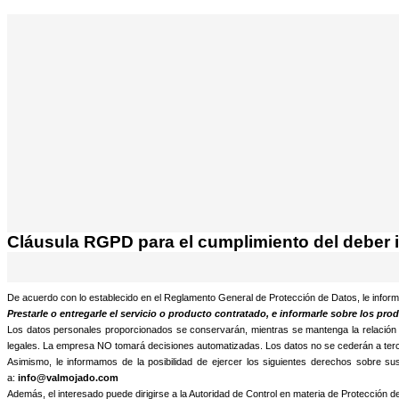
¡Atención! Este sitio usa cookies y te
Si no cambia la configuración de su navegador, usted acepta
Cláusula RGPD para el cumplimiento del deber i
De acuerdo con lo establecido en el Reglamento General de Protección de Datos, le inform
Prestarle o entregarle el servicio o producto contratado, e informarle sobre los pr
Los datos personales proporcionados se conservarán, mientras se mantenga la relación merc
legales. La empresa NO tomará decisiones automatizadas. Los datos no se cederán a terce
Asimismo, le informamos de la posibilidad de ejercer los siguientes derechos sobre sus d
a:
info@valmojado.com
Además, el interesado puede dirigirse a la Autoridad de Control en materia de Protección 