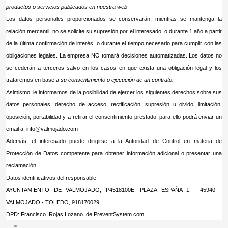
productos o servicios publicados en nuestra web
Los datos personales proporcionados se conservarán, mientras se mantenga la
relación mercantil, no se solicite su supresión por el interesado, o durante 1 año a partir
de la última confirmación de interés, o durante el tiempo necesario para cumplir con las
obligaciones legales. La empresa NO tomará decisiones automatizadas. Los datos no
se cederán a terceros salvo en los casos en que exista una obligación legal y los
trataremos en base a
su consentimiento o ejecución de un contrato
.
Asimismo, le informamos de la posibilidad de ejercer los siguientes derechos sobre sus
datos personales: derecho de acceso, rectificación, supresión u olvido, limitación,
oposición, portabilidad y a retirar el consentimiento prestado, para ello podrá enviar un
email a:
info@valmojado.com
Además, el interesado puede dirigirse a la Autoridad de Control en materia de
Protección de Datos competente para obtener información adicional o presentar una
reclamación.
Datos identificativos del responsable:
AYUNTAMIENTO DE VALMOJADO, P4518100E, PLAZA ESPAÑA 1 - 45940 -
VALMOJADO - TOLEDO, 918170029
DPD: Francisco Rojas Lozano de PreventSystem.com