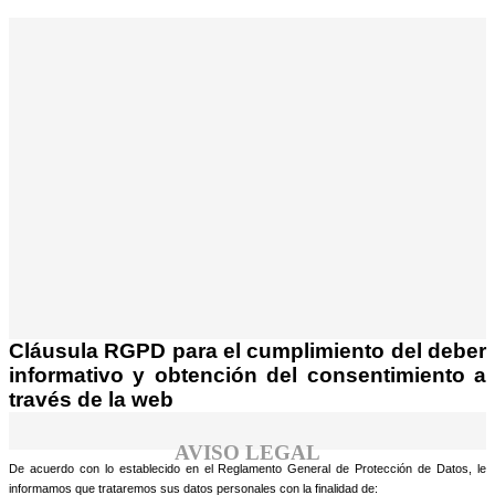
¡Atención! Este sitio usa cookies y
tecnologías similares.
Si no cambia la configuración de su navegador,
Acepto
usted acepta su uso.
Saber más
Cláusula RGPD para el cumplimiento del deber
informativo y obtención del consentimiento a
través de la web
AVISO LEGAL
De acuerdo con lo establecido en el Reglamento General de Protección de Datos, le