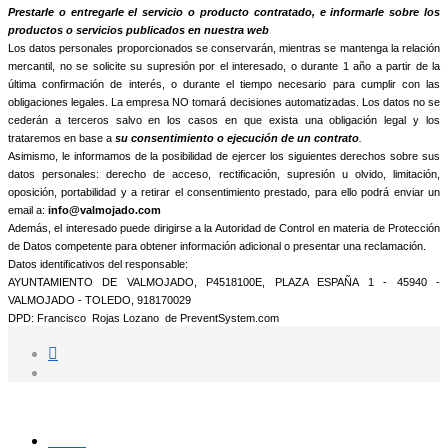
informamos que trataremos sus datos personales con la finalidad de:
Prestarle o entregarle el servicio o producto contratado, e informarle sobre los
productos o servicios publicados en nuestra web
Los datos personales proporcionados se conservarán, mientras se mantenga la relación
mercantil, no se solicite su supresión por el interesado, o durante 1 año a partir de la
última confirmación de interés, o durante el tiempo necesario para cumplir con las
obligaciones legales. La empresa NO tomará decisiones automatizadas. Los datos no se
cederán a terceros salvo en los casos en que exista una obligación legal y los
trataremos en base a
su consentimiento o ejecución de un contrato
.
Asimismo, le informamos de la posibilidad de ejercer los siguientes derechos sobre sus
datos personales: derecho de acceso, rectificación, supresión u olvido, limitación,
oposición, portabilidad y a retirar el consentimiento prestado, para ello podrá enviar un
email a:
info@valmojado.com
Además, el interesado puede dirigirse a la Autoridad de Control en materia de Protección
de Datos competente para obtener información adicional o presentar una reclamación.
Datos identificativos del responsable:
AYUNTAMIENTO DE VALMOJADO, P4518100E, PLAZA ESPAÑA 1 - 45940 -
VALMOJADO - TOLEDO, 918170029
DPD: Francisco Rojas Lozano de PreventSystem.com