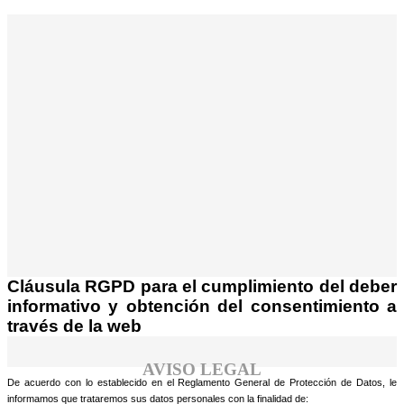
¡Atención! Este sitio usa cookies y
tecnologías similares.
Si no cambia la configuración de su navegador,
Acepto
usted acepta su uso.
Saber más
Cláusula RGPD para el cumplimiento del deber
informativo y obtención del consentimiento a
través de la web
AVISO LEGAL
De acuerdo con lo establecido en el Reglamento General de Protección de Datos, le
informamos que trataremos sus datos personales con la finalidad de: