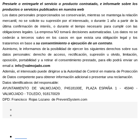
Prestarle o entregarle el servicio o producto contratado, e informarle sobre los
productos o servicios publicados en nuestra web
Los datos personales proporcionados se conservarán, mientras se mantenga la relación
mercantil, no se solicite su supresión por el interesado, o durante 1 año a partir de la
última confirmación de interés, o durante el tiempo necesario para cumplir con las
obligaciones legales. La empresa NO tomará decisiones automatizadas. Los datos no se
cederán a terceros salvo en los casos en que exista una obligación legal y los
trataremos en base a
su consentimiento o ejecución de un contrato
.
Asimismo, le informamos de la posibilidad de ejercer los siguientes derechos sobre sus
datos personales: derecho de acceso, rectificación, supresión u olvido, limitación,
oposición, portabilidad y a retirar el consentimiento prestado, para ello podrá enviar un
email a:
info@valmojado.com
Además, el interesado puede dirigirse a la Autoridad de Control en materia de Protección
de Datos competente para obtener información adicional o presentar una reclamación.
Datos identificativos del responsable:
AYUNTAMIENTO DE VALMOJADO, P4518100E, PLAZA ESPAÑA 1 - 45940 -
VALMOJADO - TOLEDO, 918170029
DPD: Francisco Rojas Lozano de PreventSystem.com