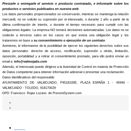
informamos que trataremos sus datos personales con la finalidad de:
Prestarle o entregarle el servicio o producto contratado, e informarle sobre los
productos o servicios publicados en nuestra web
Los datos personales proporcionados se conservarán, mientras se mantenga la relación
mercantil, no se solicite su supresión por el interesado, o durante 1 año a partir de la
última confirmación de interés, o durante el tiempo necesario para cumplir con las
obligaciones legales. La empresa NO tomará decisiones automatizadas. Los datos no se
cederán a terceros salvo en los casos en que exista una obligación legal y los
trataremos en base a
su consentimiento o ejecución de un contrato
.
Asimismo, le informamos de la posibilidad de ejercer los siguientes derechos sobre sus
datos personales: derecho de acceso, rectificación, supresión u olvido, limitación,
oposición, portabilidad y a retirar el consentimiento prestado, para ello podrá enviar un
email a:
info@valmojado.com
Además, el interesado puede dirigirse a la Autoridad de Control en materia de Protección
de Datos competente para obtener información adicional o presentar una reclamación.
Datos identificativos del responsable:
AYUNTAMIENTO DE VALMOJADO, P4518100E, PLAZA ESPAÑA 1 - 45940 -
VALMOJADO - TOLEDO, 918170029
DPD: Francisco Rojas Lozano de PreventSystem.com