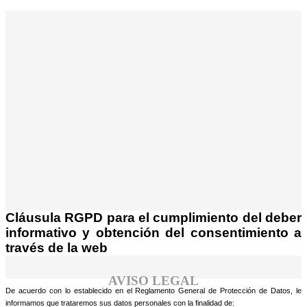
¡Atención! Este sitio usa cookies y
tecnologías similares.
Si no cambia la configuración de su navegador,
Acepto
usted acepta su uso.
Saber más
Cláusula RGPD para el cumplimiento del deber
informativo y obtención del consentimiento a
través de la web
AVISO LEGAL
De acuerdo con lo establecido en el Reglamento General de Protección de Datos, le