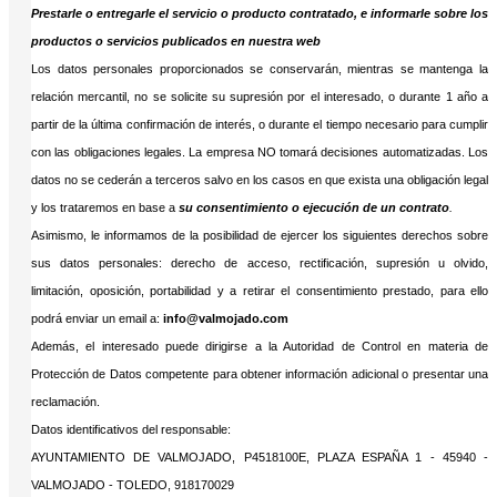
Prestarle o entregarle el servicio o producto contratado, e informarle sobre los
productos o servicios publicados en nuestra web
Los datos personales proporcionados se conservarán, mientras se mantenga la
relación mercantil, no se solicite su supresión por el interesado, o durante 1 año a
partir de la última confirmación de interés, o durante el tiempo necesario para cumplir
con las obligaciones legales. La empresa NO tomará decisiones automatizadas. Los
datos no se cederán a terceros salvo en los casos en que exista una obligación legal
y los trataremos en base a
su consentimiento o ejecución de un contrato
.
Asimismo, le informamos de la posibilidad de ejercer los siguientes derechos sobre
sus datos personales: derecho de acceso, rectificación, supresión u olvido,
limitación, oposición, portabilidad y a retirar el consentimiento prestado, para ello
podrá enviar un email a:
info@valmojado.com
Además, el interesado puede dirigirse a la Autoridad de Control en materia de
Protección de Datos competente para obtener información adicional o presentar una
reclamación.
Datos identificativos del responsable:
AYUNTAMIENTO DE VALMOJADO, P4518100E, PLAZA ESPAÑA 1 - 45940 -
VALMOJADO - TOLEDO, 918170029