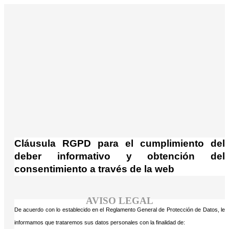
¡Atención! Este sitio usa cookies y
tecnologías similares.
Si no cambia la configuración de su navegador, usted
Acepto
acepta su uso.
Saber más
Cláusula RGPD para el cumplimiento del
deber informativo y obtención del
consentimiento a través de la web
AVISO LEGAL
De acuerdo con lo establecido en el Reglamento General de Protección de Datos, le
informamos que trataremos sus datos personales con la finalidad de: