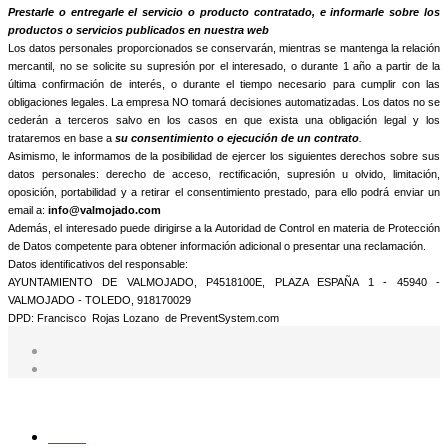
informamos que trataremos sus datos personales con la finalidad de:
Prestarle o entregarle el servicio o producto contratado, e informarle sobre los
productos o servicios publicados en nuestra web
Los datos personales proporcionados se conservarán, mientras se mantenga la relación
mercantil, no se solicite su supresión por el interesado, o durante 1 año a partir de la
última confirmación de interés, o durante el tiempo necesario para cumplir con las
obligaciones legales. La empresa NO tomará decisiones automatizadas. Los datos no se
cederán a terceros salvo en los casos en que exista una obligación legal y los
trataremos en base a
su consentimiento o ejecución de un contrato
.
Asimismo, le informamos de la posibilidad de ejercer los siguientes derechos sobre sus
datos personales: derecho de acceso, rectificación, supresión u olvido, limitación,
oposición, portabilidad y a retirar el consentimiento prestado, para ello podrá enviar un
email a:
info@valmojado.com
Además, el interesado puede dirigirse a la Autoridad de Control en materia de Protección
de Datos competente para obtener información adicional o presentar una reclamación.
Datos identificativos del responsable:
AYUNTAMIENTO DE VALMOJADO, P4518100E, PLAZA ESPAÑA 1 - 45940 -
VALMOJADO - TOLEDO, 918170029
DPD: Francisco Rojas Lozano de PreventSystem.com