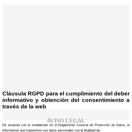
¡Atención! Este sitio usa cookies y
tecnologías similares.
Si no cambia la configuración de su navegador,
Acepto
usted acepta su uso.
Saber más
Cláusula RGPD para el cumplimiento del deber
informativo y obtención del consentimiento a
través de la web
AVISO LEGAL
De acuerdo con lo establecido en el Reglamento General de Protección de Datos, le