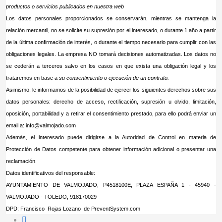
productos o servicios publicados en nuestra web
Los datos personales proporcionados se conservarán, mientras se mantenga la
relación mercantil, no se solicite su supresión por el interesado, o durante 1 año a partir
de la última confirmación de interés, o durante el tiempo necesario para cumplir con las
obligaciones legales. La empresa NO tomará decisiones automatizadas. Los datos no
se cederán a terceros salvo en los casos en que exista una obligación legal y los
trataremos en base a
su consentimiento o ejecución de un contrato
.
Asimismo, le informamos de la posibilidad de ejercer los siguientes derechos sobre sus
datos personales: derecho de acceso, rectificación, supresión u olvido, limitación,
oposición, portabilidad y a retirar el consentimiento prestado, para ello podrá enviar un
email a:
info@valmojado.com
Además, el interesado puede dirigirse a la Autoridad de Control en materia de
Protección de Datos competente para obtener información adicional o presentar una
reclamación.
Datos identificativos del responsable:
AYUNTAMIENTO DE VALMOJADO, P4518100E, PLAZA ESPAÑA 1 - 45940 -
VALMOJADO - TOLEDO, 918170029
DPD: Francisco Rojas Lozano de PreventSystem.com