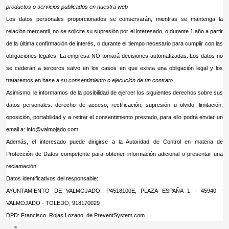
productos o servicios publicados en nuestra web
Los datos personales proporcionados se conservarán, mientras se mantenga la
relación mercantil, no se solicite su supresión por el interesado, o durante 1 año a partir
de la última confirmación de interés, o durante el tiempo necesario para cumplir con las
obligaciones legales. La empresa NO tomará decisiones automatizadas. Los datos no
se cederán a terceros salvo en los casos en que exista una obligación legal y los
trataremos en base a
su consentimiento o ejecución de un contrato
.
Asimismo, le informamos de la posibilidad de ejercer los siguientes derechos sobre sus
datos personales: derecho de acceso, rectificación, supresión u olvido, limitación,
oposición, portabilidad y a retirar el consentimiento prestado, para ello podrá enviar un
email a:
info@valmojado.com
Además, el interesado puede dirigirse a la Autoridad de Control en materia de
Protección de Datos competente para obtener información adicional o presentar una
reclamación.
Datos identificativos del responsable:
AYUNTAMIENTO DE VALMOJADO, P4518100E, PLAZA ESPAÑA 1 - 45940 -
VALMOJADO - TOLEDO, 918170029
DPD: Francisco Rojas Lozano de PreventSystem.com