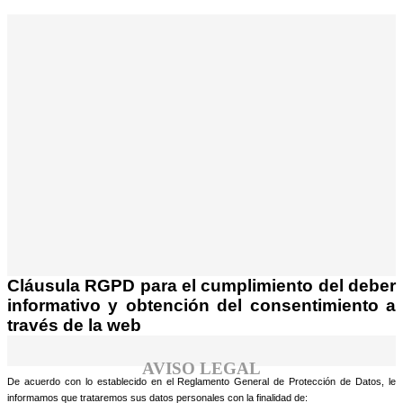
¡Atención! Este sitio usa cookies y
tecnologías similares.
Si no cambia la configuración de su navegador,
Acepto
usted acepta su uso.
Saber más
Cláusula RGPD para el cumplimiento del deber
informativo y obtención del consentimiento a
través de la web
AVISO LEGAL
De acuerdo con lo establecido en el Reglamento General de Protección de Datos, le