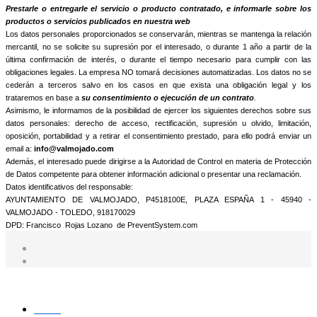
informamos que trataremos sus datos personales con la finalidad de:
Prestarle o entregarle el servicio o producto contratado, e informarle sobre los
productos o servicios publicados en nuestra web
Los datos personales proporcionados se conservarán, mientras se mantenga la relación
mercantil, no se solicite su supresión por el interesado, o durante 1 año a partir de la
última confirmación de interés, o durante el tiempo necesario para cumplir con las
obligaciones legales. La empresa NO tomará decisiones automatizadas. Los datos no se
cederán a terceros salvo en los casos en que exista una obligación legal y los
trataremos en base a
su consentimiento o ejecución de un contrato
.
Asimismo, le informamos de la posibilidad de ejercer los siguientes derechos sobre sus
datos personales: derecho de acceso, rectificación, supresión u olvido, limitación,
oposición, portabilidad y a retirar el consentimiento prestado, para ello podrá enviar un
email a:
info@valmojado.com
Además, el interesado puede dirigirse a la Autoridad de Control en materia de Protección
de Datos competente para obtener información adicional o presentar una reclamación.
Datos identificativos del responsable:
AYUNTAMIENTO DE VALMOJADO, P4518100E, PLAZA ESPAÑA 1 - 45940 -
VALMOJADO - TOLEDO, 918170029
DPD: Francisco Rojas Lozano de PreventSystem.com