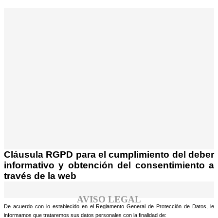
¡Atención! Este sitio usa cookies y
tecnologías similares.
Si no cambia la configuración de su navegador,
Acepto
usted acepta su uso.
Saber más
Cláusula RGPD para el cumplimiento del deber
informativo y obtención del consentimiento a
través de la web
AVISO LEGAL
De acuerdo con lo establecido en el Reglamento General de Protección de Datos, le