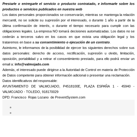
informamos que trataremos sus datos personales con la finalidad de:
Prestarle o entregarle el servicio o producto contratado, e informarle sobre los
productos o servicios publicados en nuestra web
Los datos personales proporcionados se conservarán, mientras se mantenga la relación
mercantil, no se solicite su supresión por el interesado, o durante 1 año a partir de la
última confirmación de interés, o durante el tiempo necesario para cumplir con las
obligaciones legales. La empresa NO tomará decisiones automatizadas. Los datos no se
cederán a terceros salvo en los casos en que exista una obligación legal y los
trataremos en base a
su consentimiento o ejecución de un contrato
.
Asimismo, le informamos de la posibilidad de ejercer los siguientes derechos sobre sus
datos personales: derecho de acceso, rectificación, supresión u olvido, limitación,
oposición, portabilidad y a retirar el consentimiento prestado, para ello podrá enviar un
email a:
info@valmojado.com
Además, el interesado puede dirigirse a la Autoridad de Control en materia de Protección
de Datos competente para obtener información adicional o presentar una reclamación.
Datos identificativos del responsable:
AYUNTAMIENTO DE VALMOJADO, P4518100E, PLAZA ESPAÑA 1 - 45940 -
VALMOJADO - TOLEDO, 918170029
DPD: Francisco Rojas Lozano de PreventSystem.com