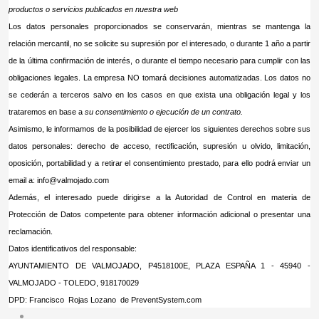
productos o servicios publicados en nuestra web
Los datos personales proporcionados se conservarán, mientras se mantenga la
relación mercantil, no se solicite su supresión por el interesado, o durante 1 año a partir
de la última confirmación de interés, o durante el tiempo necesario para cumplir con las
obligaciones legales. La empresa NO tomará decisiones automatizadas. Los datos no
se cederán a terceros salvo en los casos en que exista una obligación legal y los
trataremos en base a
su consentimiento o ejecución de un contrato
.
Asimismo, le informamos de la posibilidad de ejercer los siguientes derechos sobre sus
datos personales: derecho de acceso, rectificación, supresión u olvido, limitación,
oposición, portabilidad y a retirar el consentimiento prestado, para ello podrá enviar un
email a:
info@valmojado.com
Además, el interesado puede dirigirse a la Autoridad de Control en materia de
Protección de Datos competente para obtener información adicional o presentar una
reclamación.
Datos identificativos del responsable:
AYUNTAMIENTO DE VALMOJADO, P4518100E, PLAZA ESPAÑA 1 - 45940 -
VALMOJADO - TOLEDO, 918170029
DPD: Francisco Rojas Lozano de PreventSystem.com