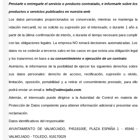
Prestarle o entregarle el servicio o producto contratado, e informarle sobre los
productos o servicios publicados en nuestra web
Los datos personales proporcionados se conservarán, mientras se mantenga la
relación mercantil, no se solicite su supresión por el interesado, o durante 1 año a
partir de la última confirmación de interés, o durante el tiempo necesario para cumplir
con las obligaciones legales. La empresa NO tomará decisiones automatizadas. Los
datos no se cederán a terceros salvo en los casos en que exista una obligación legal
y los trataremos en base a
su consentimiento o ejecución de un contrato
.
Asimismo, le informamos de la posibilidad de ejercer los siguientes derechos sobre
sus datos personales: derecho de acceso, rectificación, supresión u olvido,
limitación, oposición, portabilidad y a retirar el consentimiento prestado, para ello
podrá enviar un email a:
info@valmojado.com
Además, el interesado puede dirigirse a la Autoridad de Control en materia de
Protección de Datos competente para obtener información adicional o presentar una
reclamación.
Datos identificativos del responsable:
AYUNTAMIENTO DE VALMOJADO, P4518100E, PLAZA ESPAÑA 1 - 45940 -
VALMOJADO - TOLEDO, 918170029