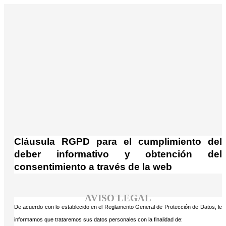
¡Atención! Este sitio usa cookies y
tecnologías similares.
Si no cambia la configuración de su navegador, usted
Acepto
acepta su uso.
Saber más
Cláusula RGPD para el cumplimiento del
deber informativo y obtención del
consentimiento a través de la web
AVISO LEGAL
De acuerdo con lo establecido en el Reglamento General de Protección de Datos, le
informamos que trataremos sus datos personales con la finalidad de: