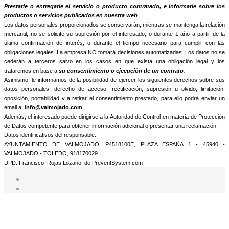
informamos que trataremos sus datos personales con la finalidad de:
Prestarle o entregarle el servicio o producto contratado, e informarle sobre los
productos o servicios publicados en nuestra web
Los datos personales proporcionados se conservarán, mientras se mantenga la relación
mercantil, no se solicite su supresión por el interesado, o durante 1 año a partir de la
última confirmación de interés, o durante el tiempo necesario para cumplir con las
obligaciones legales. La empresa NO tomará decisiones automatizadas. Los datos no se
cederán a terceros salvo en los casos en que exista una obligación legal y los
trataremos en base a
su consentimiento o ejecución de un contrato
.
Asimismo, le informamos de la posibilidad de ejercer los siguientes derechos sobre sus
datos personales: derecho de acceso, rectificación, supresión u olvido, limitación,
oposición, portabilidad y a retirar el consentimiento prestado, para ello podrá enviar un
email a:
info@valmojado.com
Además, el interesado puede dirigirse a la Autoridad de Control en materia de Protección
de Datos competente para obtener información adicional o presentar una reclamación.
Datos identificativos del responsable:
AYUNTAMIENTO DE VALMOJADO, P4518100E, PLAZA ESPAÑA 1 - 45940 -
VALMOJADO - TOLEDO, 918170029
DPD: Francisco Rojas Lozano de PreventSystem.com