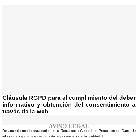
¡Atención! Este sitio usa cookies y
tecnologías similares.
Si no cambia la configuración de su navegador,
Acepto
usted acepta su uso.
Saber más
Cláusula RGPD para el cumplimiento del deber
informativo y obtención del consentimiento a
través de la web
AVISO LEGAL
De acuerdo con lo establecido en el Reglamento General de Protección de Datos, le