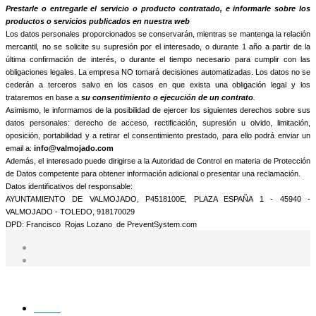
informamos que trataremos sus datos personales con la finalidad de:
Prestarle o entregarle el servicio o producto contratado, e informarle sobre los
productos o servicios publicados en nuestra web
Los datos personales proporcionados se conservarán, mientras se mantenga la relación
mercantil, no se solicite su supresión por el interesado, o durante 1 año a partir de la
última confirmación de interés, o durante el tiempo necesario para cumplir con las
obligaciones legales. La empresa NO tomará decisiones automatizadas. Los datos no se
cederán a terceros salvo en los casos en que exista una obligación legal y los
trataremos en base a
su consentimiento o ejecución de un contrato
.
Asimismo, le informamos de la posibilidad de ejercer los siguientes derechos sobre sus
datos personales: derecho de acceso, rectificación, supresión u olvido, limitación,
oposición, portabilidad y a retirar el consentimiento prestado, para ello podrá enviar un
email a:
info@valmojado.com
Además, el interesado puede dirigirse a la Autoridad de Control en materia de Protección
de Datos competente para obtener información adicional o presentar una reclamación.
Datos identificativos del responsable:
AYUNTAMIENTO DE VALMOJADO, P4518100E, PLAZA ESPAÑA 1 - 45940 -
VALMOJADO - TOLEDO, 918170029
DPD: Francisco Rojas Lozano de PreventSystem.com