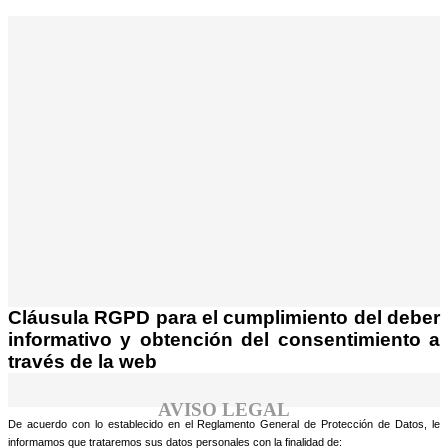
¡Atención! Este sitio usa cookies y
tecnologías similares.
Si no cambia la configuración de su navegador,
Acepto
usted acepta su uso.
Saber más
Cláusula RGPD para el cumplimiento del deber
informativo y obtención del consentimiento a
través de la web
AVISO LEGAL
De acuerdo con lo establecido en el Reglamento General de Protección de Datos, le