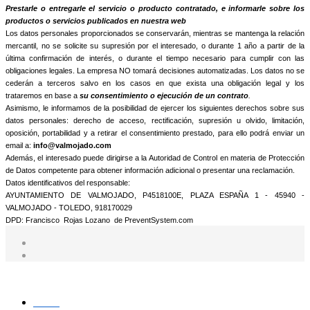
informamos que trataremos sus datos personales con la finalidad de:
Prestarle o entregarle el servicio o producto contratado, e informarle sobre los
productos o servicios publicados en nuestra web
Los datos personales proporcionados se conservarán, mientras se mantenga la relación
mercantil, no se solicite su supresión por el interesado, o durante 1 año a partir de la
última confirmación de interés, o durante el tiempo necesario para cumplir con las
obligaciones legales. La empresa NO tomará decisiones automatizadas. Los datos no se
cederán a terceros salvo en los casos en que exista una obligación legal y los
trataremos en base a
su consentimiento o ejecución de un contrato
.
Asimismo, le informamos de la posibilidad de ejercer los siguientes derechos sobre sus
datos personales: derecho de acceso, rectificación, supresión u olvido, limitación,
oposición, portabilidad y a retirar el consentimiento prestado, para ello podrá enviar un
email a:
info@valmojado.com
Además, el interesado puede dirigirse a la Autoridad de Control en materia de Protección
de Datos competente para obtener información adicional o presentar una reclamación.
Datos identificativos del responsable:
AYUNTAMIENTO DE VALMOJADO, P4518100E, PLAZA ESPAÑA 1 - 45940 -
VALMOJADO - TOLEDO, 918170029
DPD: Francisco Rojas Lozano de PreventSystem.com