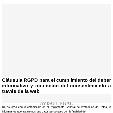
¡Atención! Este sitio usa cookies y
tecnologías similares.
Si no cambia la configuración de su navegador,
Acepto
usted acepta su uso.
Saber más
Cláusula RGPD para el cumplimiento del deber
informativo y obtención del consentimiento a
través de la web
AVISO LEGAL
De acuerdo con lo establecido en el Reglamento General de Protección de Datos, le